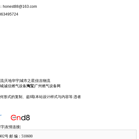
l：honest88@163.com
63495724
流
|天
地华宇
|
城市之星
|
佳吉物流
城
|
诚信燃气设备
淘宝
|
广州燃气设备
网
何形式的复制、盗8取本站设计样式与内容等.违者
字|
友情连接
|
 邮 编：510600