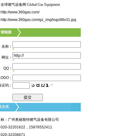
球燃气设备网 Global Gas Equipment
：
http://www.360gas.com/
：
http://www.360gas.com/gz_img/logo88x31.jpg
申请链接
名称：
*
网址：
*
QQ
：
*
LOGO
：
验证码：
*
系方式
名称：广州奥丽斯特燃气设备有限公司
：
020-32201622，15876552411
：
020-32206671