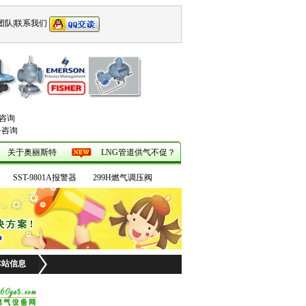
团队|
联系我们
咨询
务咨询
关于奥丽斯特
LNG管道供气不促？
ini报警器
133L/133H减压阀
SST-9801A报警器
299H燃气调压阀
本站信息