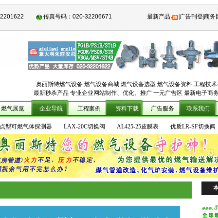
32201622
传真号码：
020-32206671
最新产品
|
广告刊登
|商务
奥丽斯特燃气设备
燃气设备商城
燃气设备选型
燃气设备资料
工程技术
最新秒杀产品 专业企业网站制作、优化、推广 一元广告区 最新电子商
燃气展览
企业导航
工程案例
资料下载
广告服务
联系我们
气表
JL268便携式检测仪
627系列调压器
瓦斯红外线燃烧器
Snooper M
00T点型可燃气体探测器
LAX-20C切换阀
AL425-25皮膜表
优质LR-SF切换阀