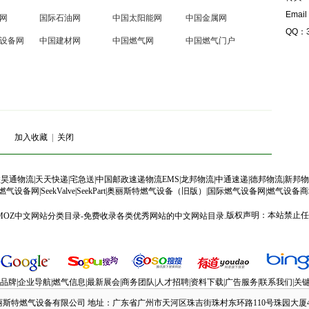
Emai
网
国际石油网
中国太阳能网
中国金属网
QQ：3
设备网
中国建材网
中国燃气网
中国燃气门户
加入收藏
|
关闭
联昊通物流
|
天天快递
|
宅急送
|
中国邮政速递物流EMS
|
龙邦物流
|
中通速递
|
德邦物流
|
新邦物
燃气设备网
|
SeekValve
|
SeekPart|
奥丽斯特燃气设备（旧版）
|
国际燃气设备网
|
燃气设备商
版权声明：本站禁止任
品牌|企业导航|燃气信息|最新展会|商务团队|人才招聘|资料下载|广告服务|联系我们|关键
特燃气设备有限公司 地址：广东省广州市天河区珠吉街珠村东环路110号珠园大厦402号