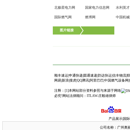
北极星电力网
国家电力信息网
水利英才
国际燃气网
燃博网
中国机械
图片链接
顺丰速运
|
申通快递
|
圆通速递
|
韵达快运
|
信丰物流
|
网易
|
新浪
|
搜虎
|
QQ腾讯
|
阿里巴巴
|
中国燃气设备网
|
注释：[1]本网站部分资料参照与来源于网络
必究!网站法律顾问：
ITLAW-庄毅雄律师
产品展示|国际
公司名称：广州奥丽斯