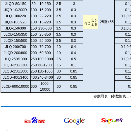
JLQD-80/150
80
10-150
2.5
.3
0.1
JIQD-10/200D
100
15-200
3.5
0.3
0.1
JLQ-100/220
100
22-220
3.5
0.3
0.1,0.
-25至+55
JIQD-100/220
100
15-220
3.5
0.3
0.1
JLQ-150/300
150
230-300
3.5
0.3
0.1,0.
JLQD-150/350
150
25-350
3.5
0.3
0.1
JLQD-150/500
150
25-500
3.5
0.3
0.1
JLQ-200/700
200
70-700
10
0.4
0.1,0.
JLQD-200/800
200
60-800
10
0.4
0.1
JLQ-250/1000
250
100-1000
15
0.5
0.1,0.
JLQD-250/1200
250
80-1200
15
0.1
0.1
JLQD-250/1600
250
110-1600
30
0.85
0.1
JLQD-400/3400
400
240-3400
30
0.85
0.1
1000-
JLQD-600/10000
600
60
0.85
0
10000
参数附表一
|
参数附表二
|