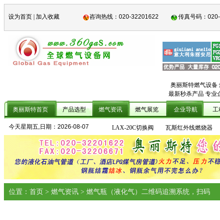
设为首页
|
加入收藏
咨询热线：
020-32201622
传真号码：
020
奥丽斯特燃气设备
最新秒杀产品 专业
奥丽斯特首页
产品选型
燃气资讯
燃气展览
企业导航
工
JL268便携式检测仪
G16煤气表
1
今天星期五,日期：
2026-08-07
LAX-20C切换阀
瓦斯红外线燃烧器
位置：首页 > 燃气资讯 > 燃气瓶（液化气）二维码追溯系统，扫码