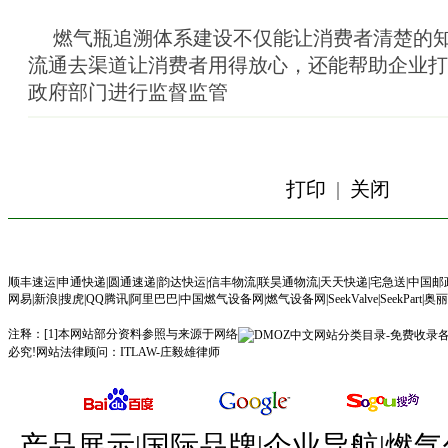
燃气瓶追溯体系建设不仅能让消费者清楚的知
流通去渠道让消费者用得放心，还能帮助企业打
政府部门进行监督监管
打印
|
关闭
顺丰速运
|
申通快递
|
圆通速递
|
韵达快运
|
信丰物流
|
联昊通物流
|
天天快递
|
宅急送
|
中国邮
网易
|
新浪
|
搜虎
|
QQ腾讯
|
阿里巴巴
|
中国燃气设备网
|
燃气设备网
|
SeekValve
|
SeekPart|
奥丽
注释：[1]本网站部分资料参照与来源于网络
必究!网站法律顾问：
ITLAW-庄毅雄律师
产品展示|国际品牌|企业导航|燃气