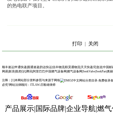
的热电联产项目。
打印
|
关闭
顺丰速运
|
申通快递
|
圆通速递
|
韵达快运
|
信丰物流
|
联昊通物流
|
天天快递
|
宅急送
|
中国邮
网易
|
新浪
|
搜虎
|
QQ腾讯
|
阿里巴巴
|
中国燃气设备网
|
燃气设备网
|
SeekValve
|
SeekPart|
奥丽
注释：[1]本网站部分资料参照与来源于网络
必究!网站法律顾问：
ITLAW-庄毅雄律师
产品展示|国际品牌|企业导航|燃气